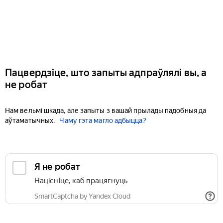
Пацвердзіце, што запыты адпраўлялі вы, а
не робат
Нам вельмі шкада, але запыты з вашай прылады падобныя да
аўтаматычных.
Чаму гэта магло адбыцца?
Я не робат
Націсніце, каб працягнуць
SmartCaptcha by Yandex Cloud