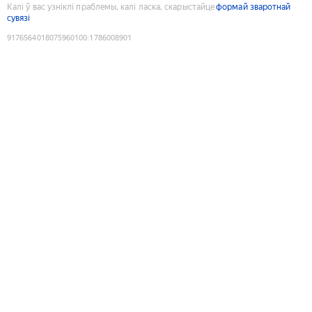
Калі ў вас узніклі праблемы, калі ласка, скарыстайце
формай зваротнай
сувязі
9176564018075960100
:
1786008901