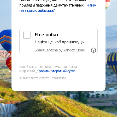
Нам вельмі шкада, але запыты з вашай
прылады падобныя да аўтаматычных.
Чаму
гэта магло адбыцца?
Я не робат
Націсніце, каб працягнуць
SmartCaptcha by Yandex Cloud
Калі ў вас узніклі праблемы, калі ласка,
скарыстайце
формай зваротнай сувязі
9189226480721385670
:
1786197586