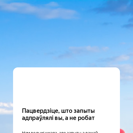
Пацвердзіце, што запыты
адпраўлялі вы, а не робат