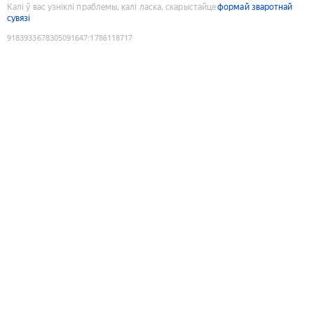
Калі ў вас узніклі праблемы, калі ласка, скарыстайце
формай зваротнай
сувязі
9183933678305091647
:
1786118717