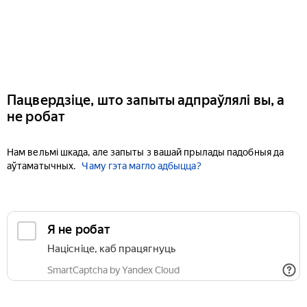
Пацвердзіце, што запыты адпраўлялі вы, а
не робат
Нам вельмі шкада, але запыты з вашай прылады падобныя да
аўтаматычных.
Чаму гэта магло адбыцца?
Я не робат
Націсніце, каб працягнуць
SmartCaptcha by Yandex Cloud