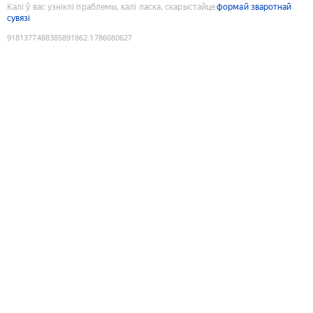
Калі ў вас узніклі праблемы, калі ласка, скарыстайце
формай зваротнай
сувязі
9181377488385891862
:
1786080627