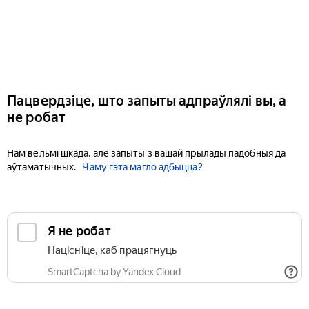
Пацвердзіце, што запыты адпраўлялі вы, а
не робат
Нам вельмі шкада, але запыты з вашай прылады падобныя да
аўтаматычных.
Чаму гэта магло адбыцца?
Я не робат
Націсніце, каб працягнуць
SmartCaptcha by Yandex Cloud