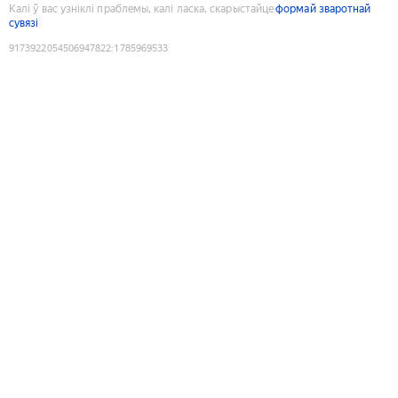
Калі ў вас узніклі праблемы, калі ласка, скарыстайце
формай зваротнай
сувязі
9173922054506947822
:
1785969533