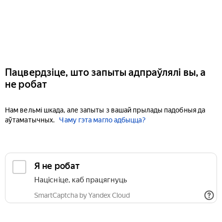
Пацвердзіце, што запыты адпраўлялі вы, а
не робат
Нам вельмі шкада, але запыты з вашай прылады падобныя да
аўтаматычных.
Чаму гэта магло адбыцца?
Я не робат
Націсніце, каб працягнуць
SmartCaptcha by Yandex Cloud