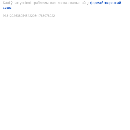
Калі ў вас узніклі праблемы, калі ласка, скарыстайце
формай зваротнай
сувязі
9181202638054542208
:
1786078022