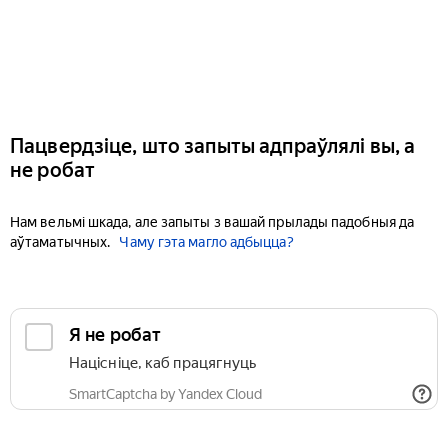
Пацвердзіце, што запыты адпраўлялі вы, а
не робат
Нам вельмі шкада, але запыты з вашай прылады падобныя да
аўтаматычных.
Чаму гэта магло адбыцца?
Я не робат
Націсніце, каб працягнуць
SmartCaptcha by Yandex Cloud