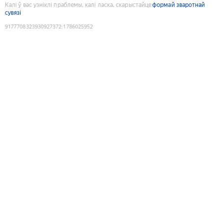
Калі ў вас узніклі праблемы, калі ласка, скарыстайце
формай зваротнай
сувязі
9177708323930927372
:
1786025952