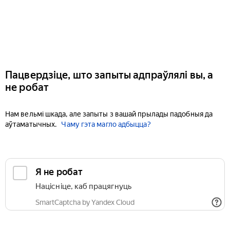
Пацвердзіце, што запыты адпраўлялі вы, а
не робат
Нам вельмі шкада, але запыты з вашай прылады падобныя да
аўтаматычных.
Чаму гэта магло адбыцца?
Я не робат
Націсніце, каб працягнуць
SmartCaptcha by Yandex Cloud