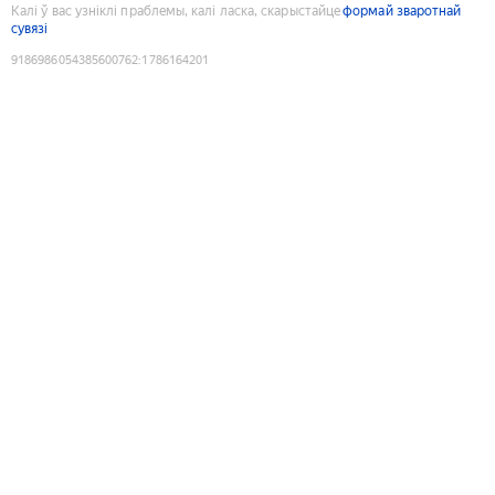
Калі ў вас узніклі праблемы, калі ласка, скарыстайце
формай зваротнай
сувязі
9186986054385600762
:
1786164201