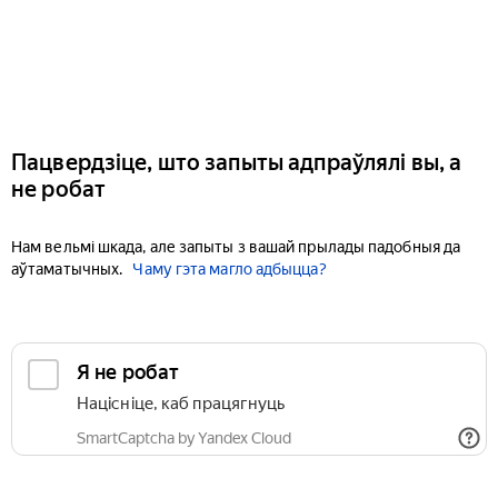
Пацвердзіце, што запыты адпраўлялі вы, а
не робат
Нам вельмі шкада, але запыты з вашай прылады падобныя да
аўтаматычных.
Чаму гэта магло адбыцца?
Я не робат
Націсніце, каб працягнуць
SmartCaptcha by Yandex Cloud