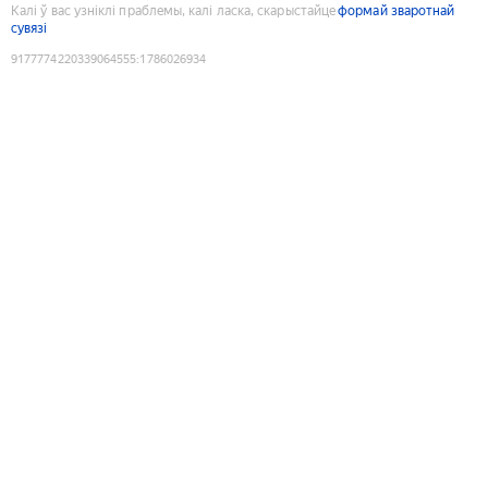
Калі ў вас узніклі праблемы, калі ласка, скарыстайце
формай зваротнай
сувязі
9177774220339064555
:
1786026934