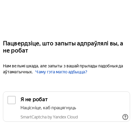
Пацвердзіце, што запыты адпраўлялі вы, а
не робат
Нам вельмі шкада, але запыты з вашай прылады падобныя да
аўтаматычных.
Чаму гэта магло адбыцца?
Я не робат
Націсніце, каб працягнуць
SmartCaptcha by Yandex Cloud