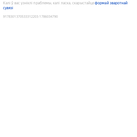
Калі ў вас узніклі праблемы, калі ласка, скарыстайце
формай зваротнай
сувязі
9178301370533312203
:
1786034790