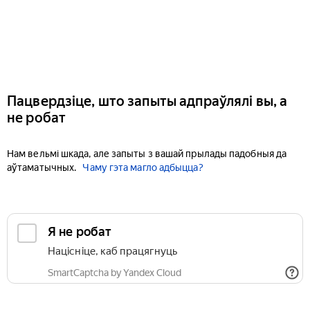
Пацвердзіце, што запыты адпраўлялі вы, а
не робат
Нам вельмі шкада, але запыты з вашай прылады падобныя да
аўтаматычных.
Чаму гэта магло адбыцца?
Я не робат
Націсніце, каб працягнуць
SmartCaptcha by Yandex Cloud