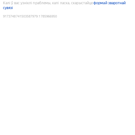
Калі ў вас узніклі праблемы, калі ласка, скарыстайце
формай зваротнай
сувязі
9173748741503587979
:
1785966950