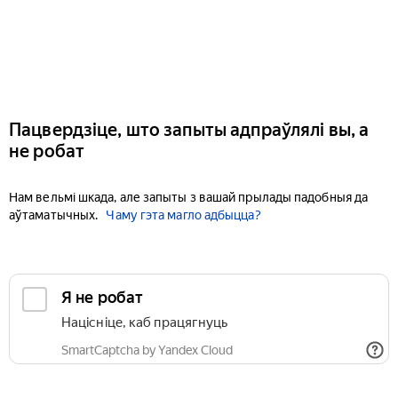
Пацвердзіце, што запыты адпраўлялі вы, а
не робат
Нам вельмі шкада, але запыты з вашай прылады падобныя да
аўтаматычных.
Чаму гэта магло адбыцца?
Я не робат
Націсніце, каб працягнуць
SmartCaptcha by Yandex Cloud