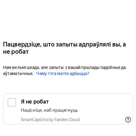
Пацвердзіце, што запыты адпраўлялі вы, а
не робат
Нам вельмі шкада, але запыты з вашай прылады падобныя да
аўтаматычных.
Чаму гэта магло адбыцца?
Я не робат
Націсніце, каб працягнуць
SmartCaptcha by Yandex Cloud