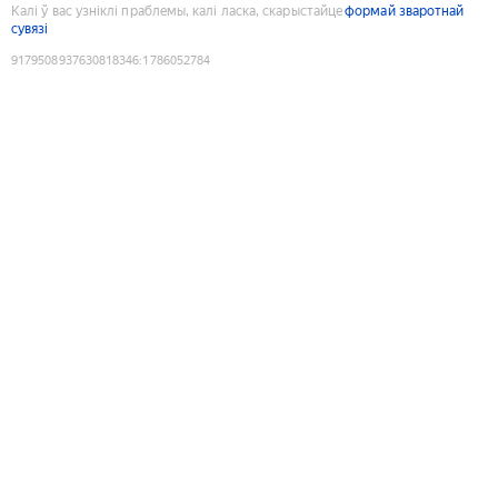
Калі ў вас узніклі праблемы, калі ласка, скарыстайце
формай зваротнай
сувязі
9179508937630818346
:
1786052784