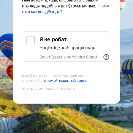
Нам вельмі шкада, але запыты з вашай
прылады падобныя да аўтаматычных.
Чаму
гэта магло адбыцца?
Я не робат
Націсніце, каб працягнуць
SmartCaptcha by Yandex Cloud
Калі ў вас узніклі праблемы, калі ласка,
скарыстайце
формай зваротнай сувязі
9179740777818004885
:
1786056238