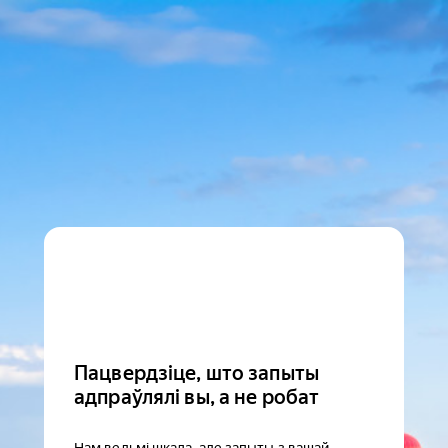
Пацвердзіце, што запыты
адпраўлялі вы, а не робат