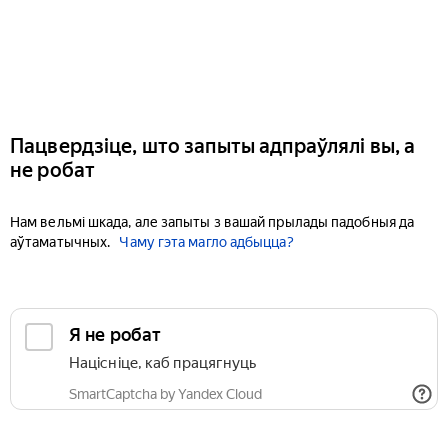
Пацвердзіце, што запыты адпраўлялі вы, а
не робат
Нам вельмі шкада, але запыты з вашай прылады падобныя да
аўтаматычных.
Чаму гэта магло адбыцца?
Я не робат
Націсніце, каб працягнуць
SmartCaptcha by Yandex Cloud