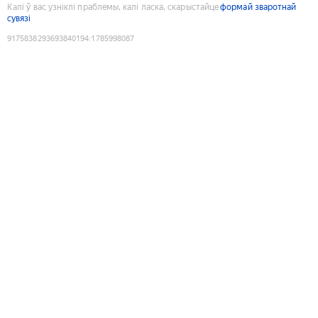
Калі ў вас узніклі праблемы, калі ласка, скарыстайце
формай зваротнай
сувязі
9175838293693840194
:
1785998087