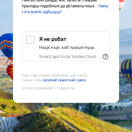
Нам вельмі шкада, але запыты з вашай
прылады падобныя да аўтаматычных.
Чаму
гэта магло адбыцца?
Я не робат
Націсніце, каб працягнуць
SmartCaptcha by Yandex Cloud
Калі ў вас узніклі праблемы, калі ласка,
скарыстайце
формай зваротнай сувязі
9181545743998808813
:
1786083134