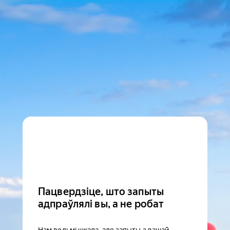
Пацвердзіце, што запыты
адпраўлялі вы, а не робат