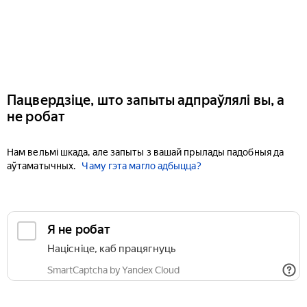
Пацвердзіце, што запыты адпраўлялі вы, а
не робат
Нам вельмі шкада, але запыты з вашай прылады падобныя да
аўтаматычных.
Чаму гэта магло адбыцца?
Я не робат
Націсніце, каб працягнуць
SmartCaptcha by Yandex Cloud