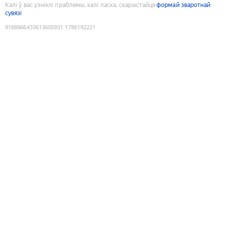
Калі ў вас узніклі праблемы, калі ласка, скарыстайце
формай зваротнай
сувязі
9188866433613605931
:
1786192221