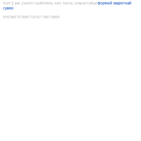
Калі ў вас узніклі праблемы, калі ласка, скарыстайце
формай зваротнай
сувязі
9187965757898772018
:
1786178800