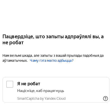
Пацвердзіце, што запыты адпраўлялі вы, а
не робат
Нам вельмі шкада, але запыты з вашай прылады падобныя да
аўтаматычных.
Чаму гэта магло адбыцца?
Я не робат
Націсніце, каб працягнуць
SmartCaptcha by Yandex Cloud