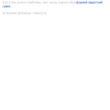
Калі ў вас узніклі праблемы, калі ласка, скарыстайце
формай зваротнай
сувязі
9178329581287838020
:
1786035210