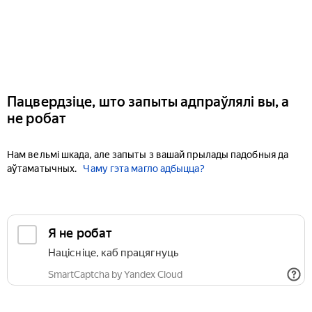
Пацвердзіце, што запыты адпраўлялі вы, а
не робат
Нам вельмі шкада, але запыты з вашай прылады падобныя да
аўтаматычных.
Чаму гэта магло адбыцца?
Я не робат
Націсніце, каб працягнуць
SmartCaptcha by Yandex Cloud