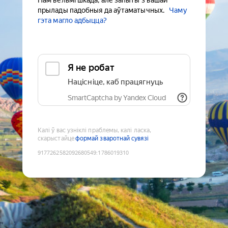
Нам вельмі шкада, але запыты з вашай
прылады падобныя да аўтаматычных.
Чаму
гэта магло адбыцца?
Я не робат
Націсніце, каб працягнуць
SmartCaptcha by Yandex Cloud
Калі ў вас узніклі праблемы, калі ласка,
скарыстайце
формай зваротнай сувязі
9177262582092680549
:
1786019310