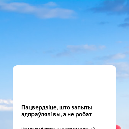
Пацвердзіце, што запыты
адпраўлялі вы, а не робат