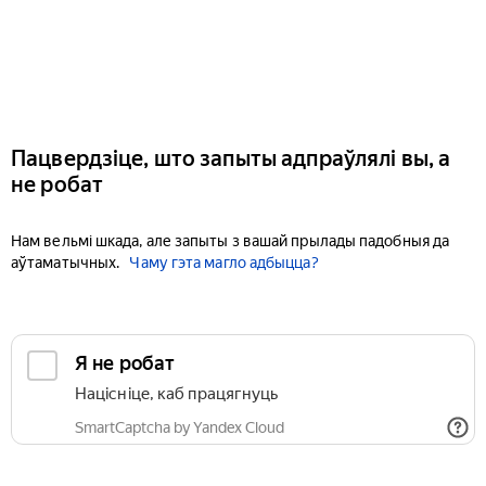
Пацвердзіце, што запыты адпраўлялі вы, а
не робат
Нам вельмі шкада, але запыты з вашай прылады падобныя да
аўтаматычных.
Чаму гэта магло адбыцца?
Я не робат
Націсніце, каб працягнуць
SmartCaptcha by Yandex Cloud