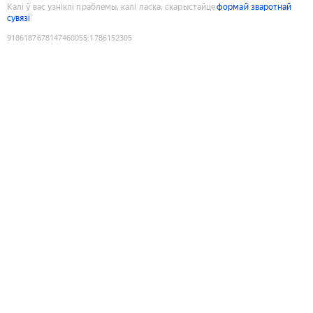
Калі ў вас узніклі праблемы, калі ласка, скарыстайце
формай зваротнай
сувязі
9186187678147460055
:
1786152305