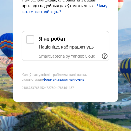
Нам вельмі шкада, але запыты з вашай
прылады падобныя да аўтаматычных.
Чаму
гэта магло адбыцца?
Я не робат
Націсніце, каб працягнуць
SmartCaptcha by Yandex Cloud
Калі ў вас узніклі праблемы, калі ласка,
скарыстайце
формай зваротнай сувязі
9186783765452472780
:
1786161187