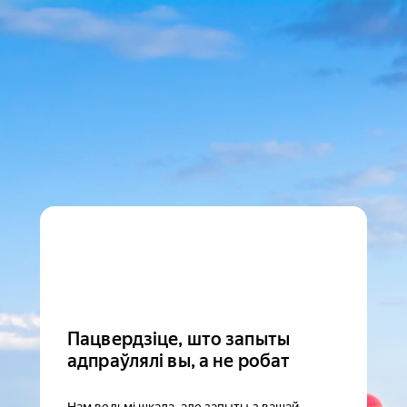
Пацвердзіце, што запыты
адпраўлялі вы, а не робат