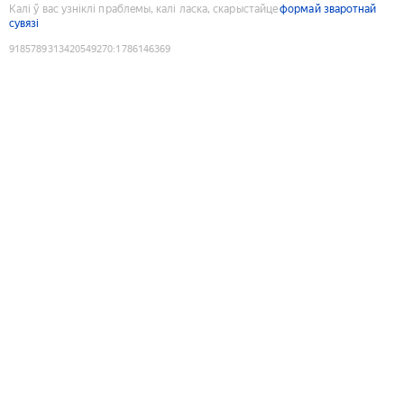
Калі ў вас узніклі праблемы, калі ласка, скарыстайце
формай зваротнай
сувязі
9185789313420549270
:
1786146369