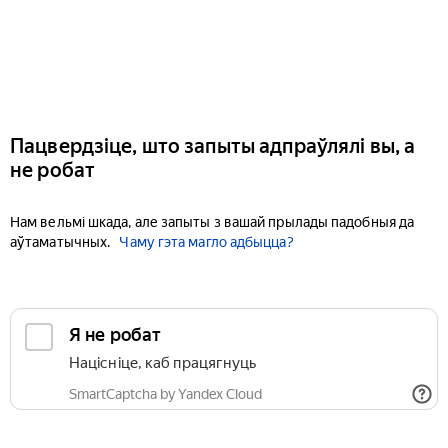
Пацвердзіце, што запыты адпраўлялі вы, а
не робат
Нам вельмі шкада, але запыты з вашай прылады падобныя да
аўтаматычных.
Чаму гэта магло адбыцца?
Я не робат
Націсніце, каб працягнуць
SmartCaptcha by Yandex Cloud