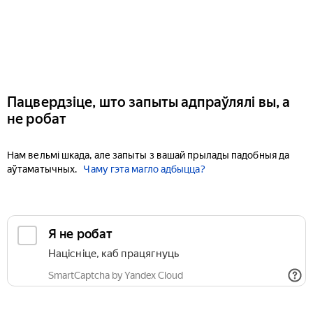
Пацвердзіце, што запыты адпраўлялі вы, а
не робат
Нам вельмі шкада, але запыты з вашай прылады падобныя да
аўтаматычных.
Чаму гэта магло адбыцца?
Я не робат
Націсніце, каб працягнуць
SmartCaptcha by Yandex Cloud