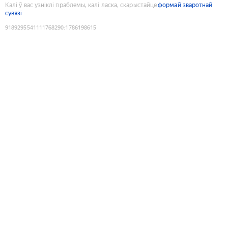
Калі ў вас узніклі праблемы, калі ласка, скарыстайце
формай зваротнай
сувязі
9189295541111768290
:
1786198615