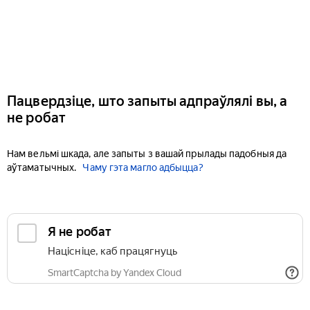
Пацвердзіце, што запыты адпраўлялі вы, а
не робат
Нам вельмі шкада, але запыты з вашай прылады падобныя да
аўтаматычных.
Чаму гэта магло адбыцца?
Я не робат
Націсніце, каб працягнуць
SmartCaptcha by Yandex Cloud