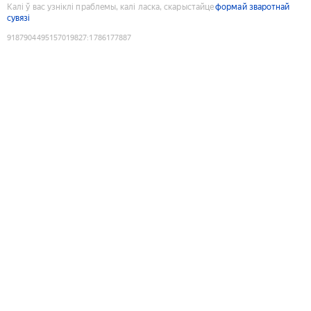
Калі ў вас узніклі праблемы, калі ласка, скарыстайце
формай зваротнай
сувязі
9187904495157019827
:
1786177887