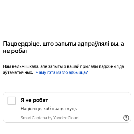
Пацвердзіце, што запыты адпраўлялі вы, а
не робат
Нам вельмі шкада, але запыты з вашай прылады падобныя да
аўтаматычных.
Чаму гэта магло адбыцца?
Я не робат
Націсніце, каб працягнуць
SmartCaptcha by Yandex Cloud