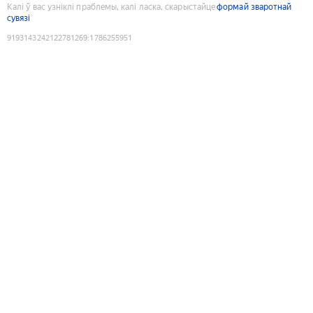
Калі ў вас узніклі праблемы, калі ласка, скарыстайце
формай зваротнай
сувязі
9193143242122781269
:
1786255951