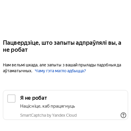
Пацвердзіце, што запыты адпраўлялі вы, а
не робат
Нам вельмі шкада, але запыты з вашай прылады падобныя да
аўтаматычных.
Чаму гэта магло адбыцца?
Я не робат
Націсніце, каб працягнуць
SmartCaptcha by Yandex Cloud