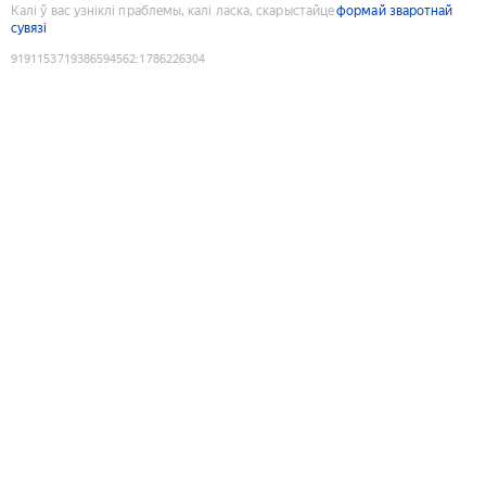
Калі ў вас узніклі праблемы, калі ласка, скарыстайце
формай зваротнай
сувязі
9191153719386594562
:
1786226304