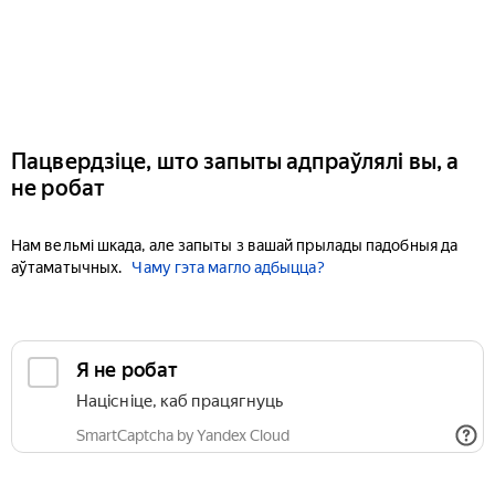
Пацвердзіце, што запыты адпраўлялі вы, а
не робат
Нам вельмі шкада, але запыты з вашай прылады падобныя да
аўтаматычных.
Чаму гэта магло адбыцца?
Я не робат
Націсніце, каб працягнуць
SmartCaptcha by Yandex Cloud