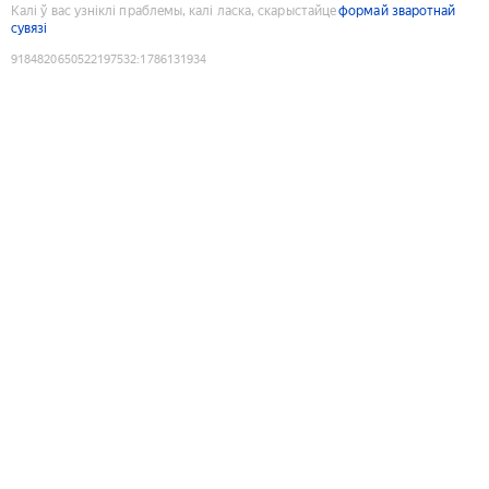
Калі ў вас узніклі праблемы, калі ласка, скарыстайце
формай зваротнай
сувязі
9184820650522197532
:
1786131934