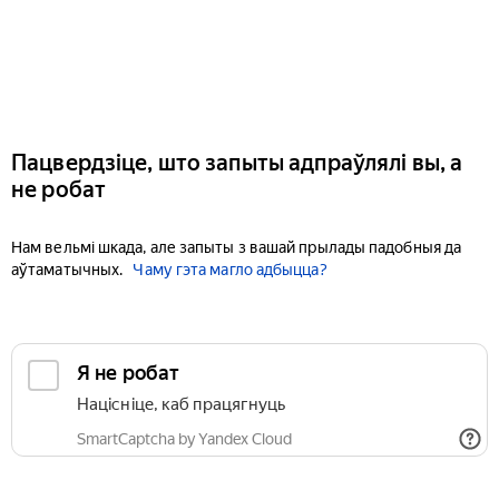
Пацвердзіце, што запыты адпраўлялі вы, а
не робат
Нам вельмі шкада, але запыты з вашай прылады падобныя да
аўтаматычных.
Чаму гэта магло адбыцца?
Я не робат
Націсніце, каб працягнуць
SmartCaptcha by Yandex Cloud