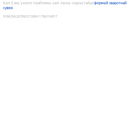
Калі ў вас узніклі праблемы, калі ласка, скарыстайце
формай зваротнай
сувязі
9186356287892513884
:
1786154817