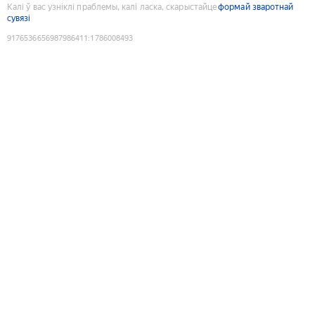
Калі ў вас узніклі праблемы, калі ласка, скарыстайце
формай зваротнай
сувязі
9176536656987986411
:
1786008493