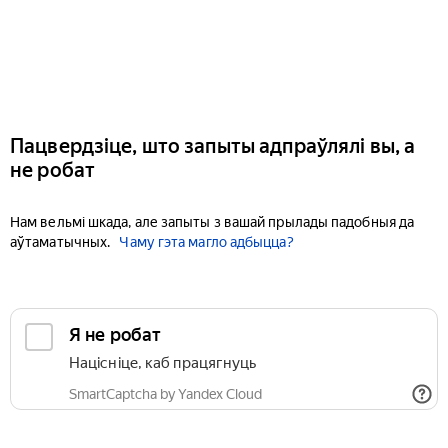
Пацвердзіце, што запыты адпраўлялі вы, а
не робат
Нам вельмі шкада, але запыты з вашай прылады падобныя да
аўтаматычных.
Чаму гэта магло адбыцца?
Я не робат
Націсніце, каб працягнуць
SmartCaptcha by Yandex Cloud