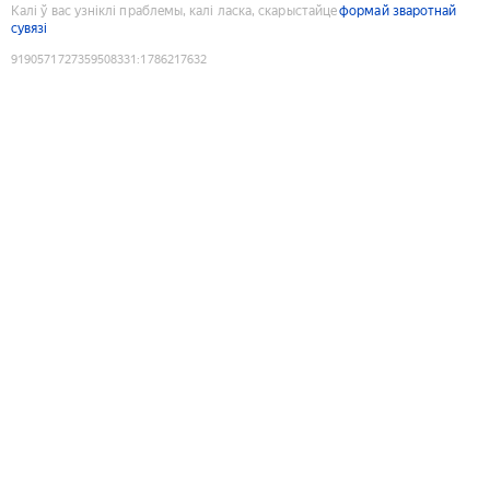
Калі ў вас узніклі праблемы, калі ласка, скарыстайце
формай зваротнай
сувязі
9190571727359508331
:
1786217632