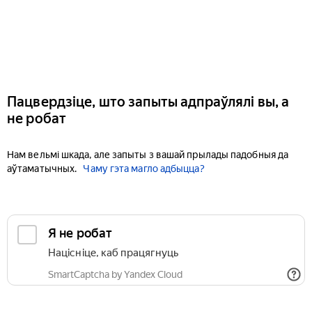
Пацвердзіце, што запыты адпраўлялі вы, а
не робат
Нам вельмі шкада, але запыты з вашай прылады падобныя да
аўтаматычных.
Чаму гэта магло адбыцца?
Я не робат
Націсніце, каб працягнуць
SmartCaptcha by Yandex Cloud