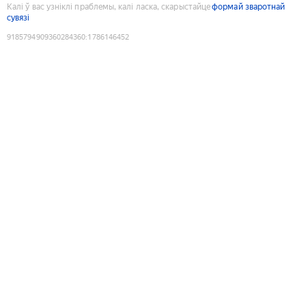
Калі ў вас узніклі праблемы, калі ласка, скарыстайце
формай зваротнай
сувязі
9185794909360284360
:
1786146452