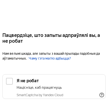
Пацвердзіце, што запыты адпраўлялі вы, а
не робат
Нам вельмі шкада, але запыты з вашай прылады падобныя да
аўтаматычных.
Чаму гэта магло адбыцца?
Я не робат
Націсніце, каб працягнуць
SmartCaptcha by Yandex Cloud