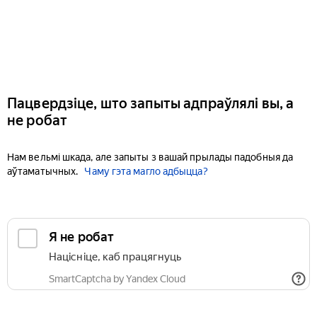
Пацвердзіце, што запыты адпраўлялі вы, а
не робат
Нам вельмі шкада, але запыты з вашай прылады падобныя да
аўтаматычных.
Чаму гэта магло адбыцца?
Я не робат
Націсніце, каб працягнуць
SmartCaptcha by Yandex Cloud