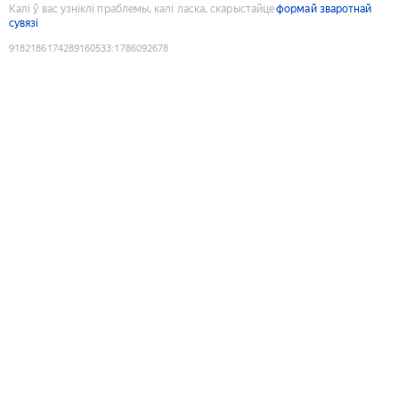
Калі ў вас узніклі праблемы, калі ласка, скарыстайце
формай зваротнай
сувязі
9182186174289160533
:
1786092678