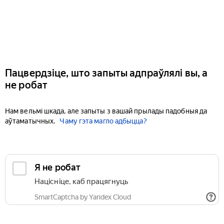
Пацвердзіце, што запыты адпраўлялі вы, а
не робат
Нам вельмі шкада, але запыты з вашай прылады падобныя да
аўтаматычных.
Чаму гэта магло адбыцца?
Я не робат
Націсніце, каб працягнуць
SmartCaptcha by Yandex Cloud