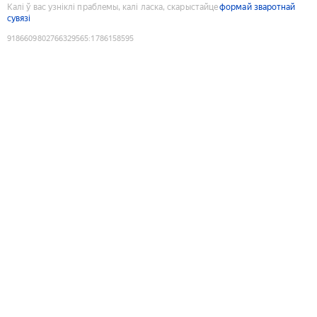
Калі ў вас узніклі праблемы, калі ласка, скарыстайце
формай зваротнай
сувязі
9186609802766329565
:
1786158595