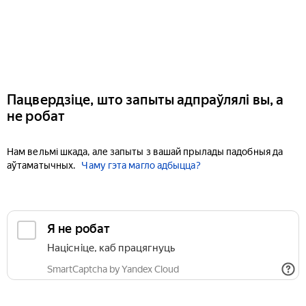
Пацвердзіце, што запыты адпраўлялі вы, а
не робат
Нам вельмі шкада, але запыты з вашай прылады падобныя да
аўтаматычных.
Чаму гэта магло адбыцца?
Я не робат
Націсніце, каб працягнуць
SmartCaptcha by Yandex Cloud