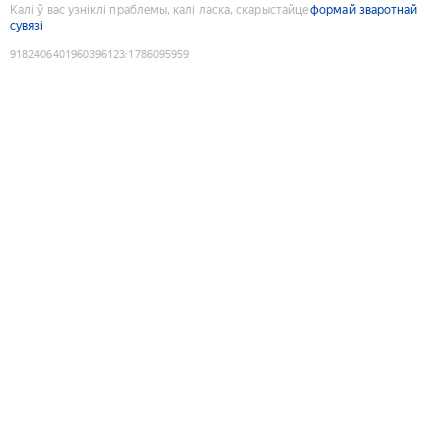
Калі ў вас узніклі праблемы, калі ласка, скарыстайце
формай зваротнай
сувязі
9182406401960396123
:
1786095959