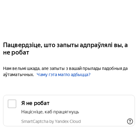
Пацвердзіце, што запыты адпраўлялі вы, а
не робат
Нам вельмі шкада, але запыты з вашай прылады падобныя да
аўтаматычных.
Чаму гэта магло адбыцца?
Я не робат
Націсніце, каб працягнуць
SmartCaptcha by Yandex Cloud