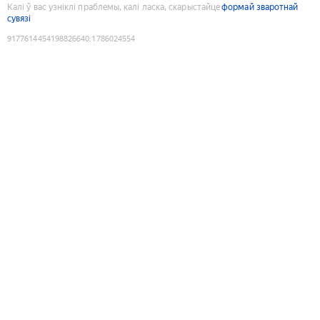
Калі ў вас узніклі праблемы, калі ласка, скарыстайце
формай зваротнай
сувязі
9177614454198826640
:
1786024554