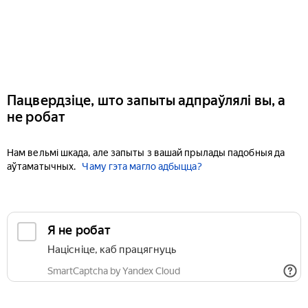
Пацвердзіце, што запыты адпраўлялі вы, а
не робат
Нам вельмі шкада, але запыты з вашай прылады падобныя да
аўтаматычных.
Чаму гэта магло адбыцца?
Я не робат
Націсніце, каб працягнуць
SmartCaptcha by Yandex Cloud