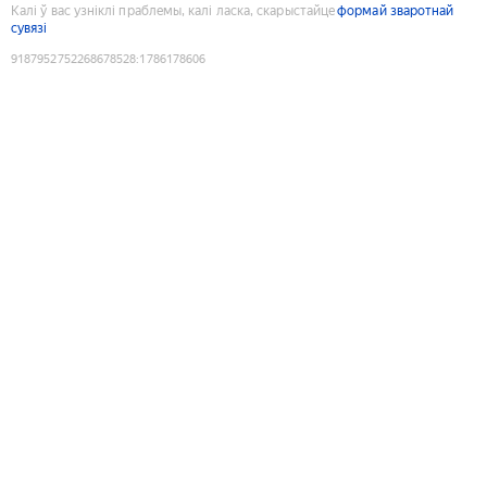
Калі ў вас узніклі праблемы, калі ласка, скарыстайце
формай зваротнай
сувязі
9187952752268678528
:
1786178606