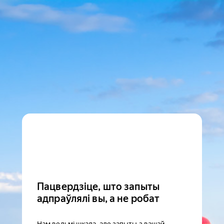
Пацвердзіце, што запыты
адпраўлялі вы, а не робат