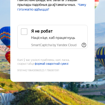
Нам вельмі шкада, але запыты з вашай
прылады падобныя да аўтаматычных.
Чаму
гэта магло адбыцца?
Я не робат
Націсніце, каб працягнуць
SmartCaptcha by Yandex Cloud
Калі ў вас узніклі праблемы, калі ласка,
скарыстайце
формай зваротнай сувязі
9181442196430960523
:
1786081591