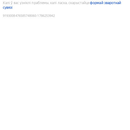
Калі ў вас узніклі праблемы, калі ласка, скарыстайце
формай зваротнай
сувязі
9193008476585748060
:
1786253942