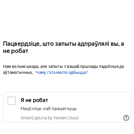
Пацвердзіце, што запыты адпраўлялі вы, а
не робат
Нам вельмі шкада, але запыты з вашай прылады падобныя да
аўтаматычных.
Чаму гэта магло адбыцца?
Я не робат
Націсніце, каб працягнуць
SmartCaptcha by Yandex Cloud