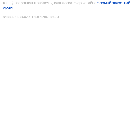
Калі ў вас узніклі праблемы, калі ласка, скарыстайце
формай зваротнай
сувязі
9188557828602911758
:
1786187623