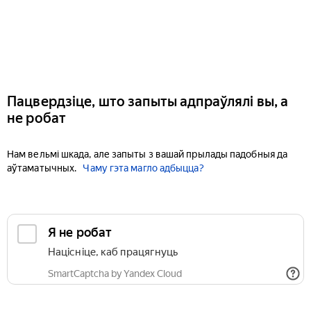
Пацвердзіце, што запыты адпраўлялі вы, а
не робат
Нам вельмі шкада, але запыты з вашай прылады падобныя да
аўтаматычных.
Чаму гэта магло адбыцца?
Я не робат
Націсніце, каб працягнуць
SmartCaptcha by Yandex Cloud