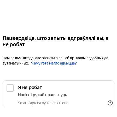
Пацвердзіце, што запыты адпраўлялі вы, а
не робат
Нам вельмі шкада, але запыты з вашай прылады падобныя да
аўтаматычных.
Чаму гэта магло адбыцца?
Я не робат
Націсніце, каб працягнуць
SmartCaptcha by Yandex Cloud