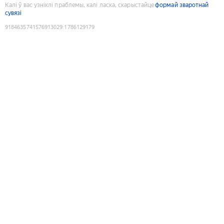
Калі ў вас узніклі праблемы, калі ласка, скарыстайце
формай зваротнай
сувязі
9184635741576913029
:
1786129179