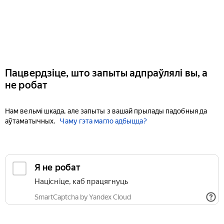
Пацвердзіце, што запыты адпраўлялі вы, а
не робат
Нам вельмі шкада, але запыты з вашай прылады падобныя да
аўтаматычных.
Чаму гэта магло адбыцца?
Я не робат
Націсніце, каб працягнуць
SmartCaptcha by Yandex Cloud