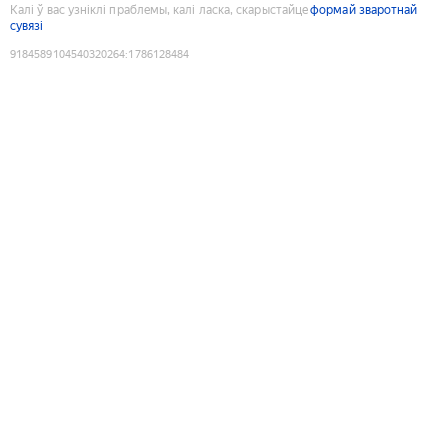
Калі ў вас узніклі праблемы, калі ласка, скарыстайце
формай зваротнай
сувязі
9184589104540320264
:
1786128484