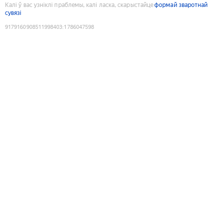
Калі ў вас узніклі праблемы, калі ласка, скарыстайце
формай зваротнай
сувязі
9179160908511998403
:
1786047598