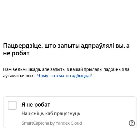
Пацвердзіце, што запыты адпраўлялі вы, а
не робат
Нам вельмі шкада, але запыты з вашай прылады падобныя да
аўтаматычных.
Чаму гэта магло адбыцца?
Я не робат
Націсніце, каб працягнуць
SmartCaptcha by Yandex Cloud