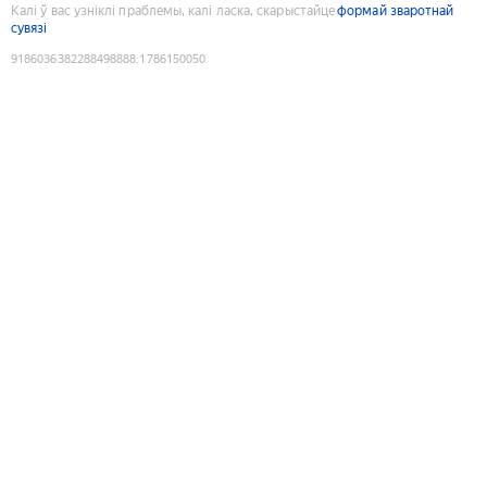
Калі ў вас узніклі праблемы, калі ласка, скарыстайце
формай зваротнай
сувязі
9186036382288498888
:
1786150050