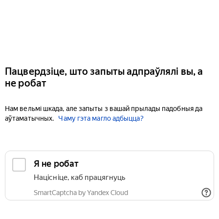
Пацвердзіце, што запыты адпраўлялі вы, а
не робат
Нам вельмі шкада, але запыты з вашай прылады падобныя да
аўтаматычных.
Чаму гэта магло адбыцца?
Я не робат
Націсніце, каб працягнуць
SmartCaptcha by Yandex Cloud