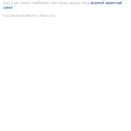
Калі ў вас узніклі праблемы, калі ласка, скарыстайце
формай зваротнай
сувязі
9183489761893866791
:
1786112103