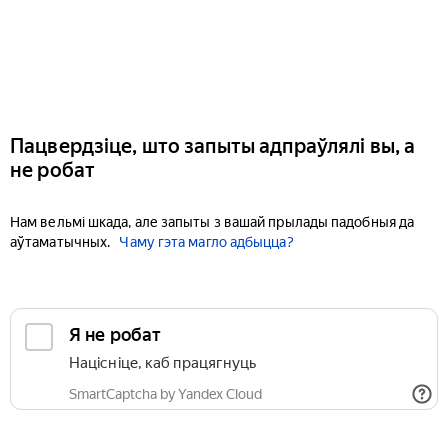
Пацвердзіце, што запыты адпраўлялі вы, а
не робат
Нам вельмі шкада, але запыты з вашай прылады падобныя да
аўтаматычных.
Чаму гэта магло адбыцца?
Я не робат
Націсніце, каб працягнуць
SmartCaptcha by Yandex Cloud