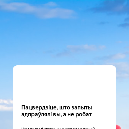
Пацвердзіце, што запыты
адпраўлялі вы, а не робат