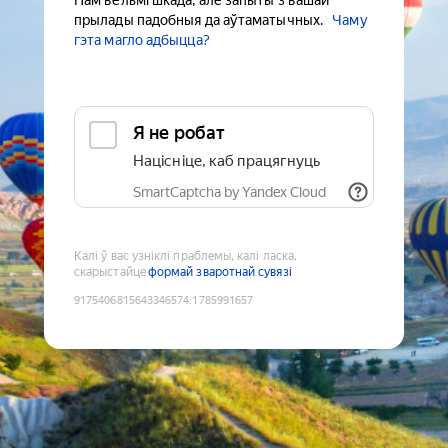
Нам вельмі шкада, але запыты з вашай
прылады падобныя да аўтаматычных.
Чаму
гэта магло адбыцца?
Я не робат
Націсніце, каб працягнуць
SmartCaptcha by Yandex Cloud
Калі ў вас узніклі праблемы, калі ласка,
скарыстайце
формай зваротнай сувязі
9175406815643346574
:
1785991657