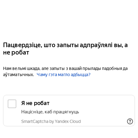
Пацвердзіце, што запыты адпраўлялі вы, а
не робат
Нам вельмі шкада, але запыты з вашай прылады падобныя да
аўтаматычных.
Чаму гэта магло адбыцца?
Я не робат
Націсніце, каб працягнуць
SmartCaptcha by Yandex Cloud