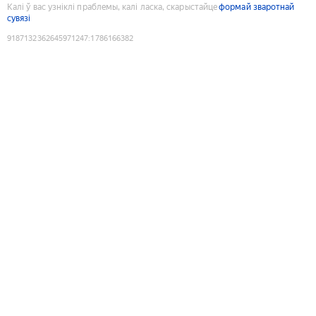
Калі ў вас узніклі праблемы, калі ласка, скарыстайце
формай зваротнай
сувязі
9187132362645971247
:
1786166382