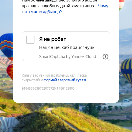
Нам вельмі шкада, але запыты з вашай
прылады падобныя да аўтаматычных.
Чаму
гэта магло адбыцца?
Я не робат
Націсніце, каб працягнуць
SmartCaptcha by Yandex Cloud
Калі ў вас узніклі праблемы, калі ласка,
скарыстайце
формай зваротнай сувязі
9184885639752076720
:
1786132903