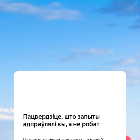
Пацвердзіце, што запыты
адпраўлялі вы, а не робат