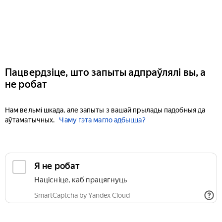
Пацвердзіце, што запыты адпраўлялі вы, а
не робат
Нам вельмі шкада, але запыты з вашай прылады падобныя да
аўтаматычных.
Чаму гэта магло адбыцца?
Я не робат
Націсніце, каб працягнуць
SmartCaptcha by Yandex Cloud