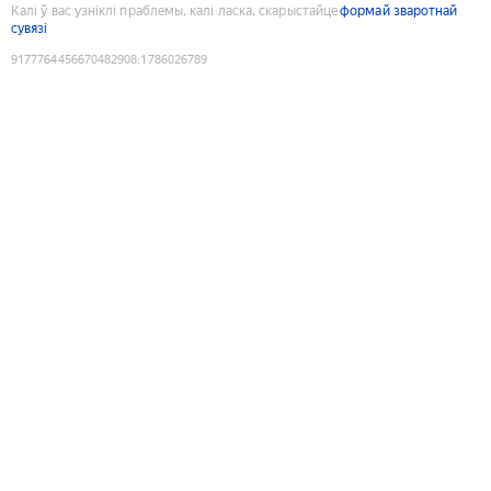
Калі ў вас узніклі праблемы, калі ласка, скарыстайце
формай зваротнай
сувязі
9177764456670482908
:
1786026789