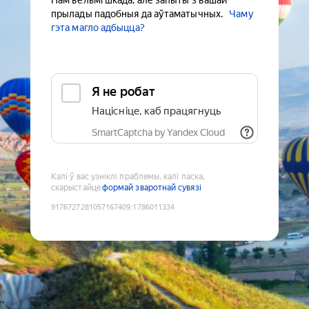
Нам вельмі шкада, але запыты з вашай
прылады падобныя да аўтаматычных.
Чаму
гэта магло адбыцца?
Я не робат
Націсніце, каб працягнуць
SmartCaptcha by Yandex Cloud
Калі ў вас узніклі праблемы, калі ласка,
скарыстайце
формай зваротнай сувязі
9176727281057167409
:
1786011334