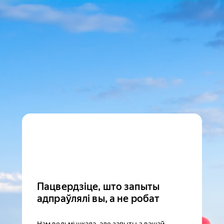
Пацвердзіце, што запыты
адпраўлялі вы, а не робат