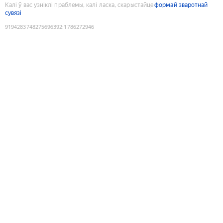
Калі ў вас узніклі праблемы, калі ласка, скарыстайце
формай зваротнай
сувязі
9194283748275696392
:
1786272946