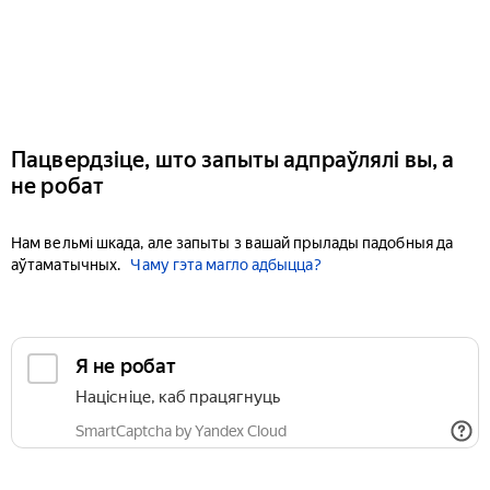
Пацвердзіце, што запыты адпраўлялі вы, а
не робат
Нам вельмі шкада, але запыты з вашай прылады падобныя да
аўтаматычных.
Чаму гэта магло адбыцца?
Я не робат
Націсніце, каб працягнуць
SmartCaptcha by Yandex Cloud